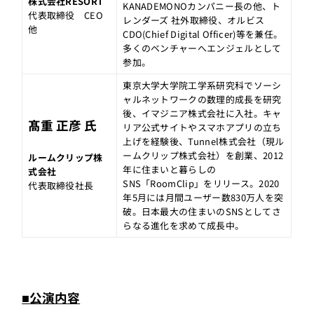
株式会社RESORT
KANADEMONOカンパニー長の他、ト
代表取締役 CEO
レンダーズ 社外取締役、オルビス
他
CDO(Chief Digital Officer)等を兼任。
多くのベンチャーへエンジェルとして
参加。
東京大学大学院工学系研究科でソーシ
ャルネットワークの数理的成長を研究
後、イマジニア株式会社に入社。キャ
髙重 正彦 氏
リア公式サイトやスマホアプリの立ち
上げを経験後、Tunnel株式会社（現ル
ームクリップ株式会社）を創業、2012
ルームクリップ株
年に住まいと暮らしの
式会社
SNS「RoomClip」をリリース。2020
代表取締役社長
年5月には月間ユーザー数830万人を突
破。日本最大の住まいのSNSとしてさ
らなる進化を求めて成長中。
■
公演内容