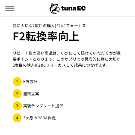
ス
メニュー
キ
ッ
プ
特に大切な2度目の購入(F2)にフォーカス
す
F2転換率向上
る
リピート性の高い商品は、いかにして続けていただくかが重
要ポイントとなります。このサプリでは徹底的に特に大切な
2度目の購入(F2)にフォーカスして成果につなげます。
1
KPI設計
2
施策立案
3
実装テンプレート提供
4
3ヶ月のPCDA伴走